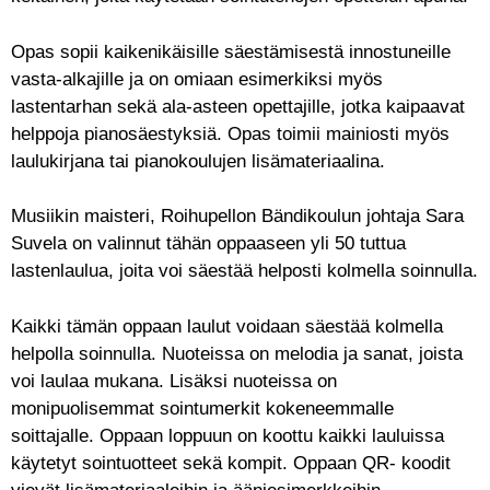
Opas sopii kaikenikäisille säestämisestä innostuneille
vasta-alkajille ja on omiaan esimerkiksi myös
lastentarhan sekä ala-asteen opettajille, jotka kaipaavat
helppoja pianosäestyksiä. Opas toimii mainiosti myös
laulukirjana tai pianokoulujen lisämateriaalina.
Musiikin maisteri, Roihupellon Bändikoulun johtaja Sara
Suvela on valinnut tähän oppaaseen yli 50 tuttua
lastenlaulua, joita voi säestää helposti kolmella soinnulla.
Kaikki tämän oppaan laulut voidaan säestää kolmella
helpolla soinnulla. Nuoteissa on melodia ja sanat, joista
voi laulaa mukana. Lisäksi nuoteissa on
monipuolisemmat sointumerkit kokeneemmalle
soittajalle. Oppaan loppuun on koottu kaikki lauluissa
käytetyt sointuotteet sekä kompit. Oppaan QR- koodit