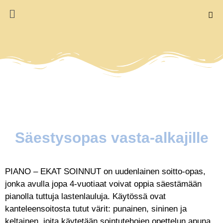
Säestysopas vasta-alkajille
PIANO – EKAT SOINNUT on uudenlainen soitto-opas,
jonka avulla jopa 4-vuotiaat voivat oppia säestämään
pianolla tuttuja lastenlauluja. Käytössä ovat
kanteleensoitosta tutut värit: punainen, sininen ja
keltainen, joita käytetään sointutehojen opettelun apuna.