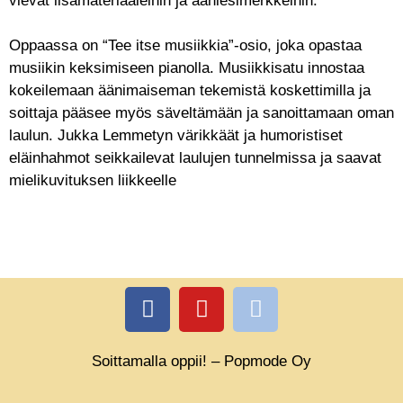
vievät lisämateriaaleihin ja ääniesimerkkeihin.
Oppaassa on “Tee itse musiikkia”-osio, joka opastaa
musiikin keksimiseen pianolla. Musiikkisatu innostaa
kokeilemaan äänimaiseman tekemistä koskettimilla ja
soittaja pääsee myös säveltämään ja sanoittamaan oman
laulun. Jukka Lemmetyn värikkäät ja humoristiset
eläinhahmot seikkailevat laulujen tunnelmissa ja saavat
mielikuvituksen liikkeelle
Soittamalla oppii! – Popmode Oy